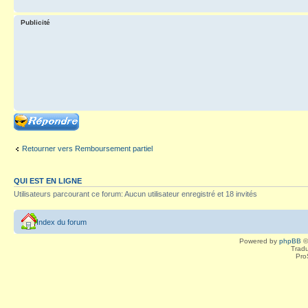
Publicité
Répondre
Retourner vers Remboursement partiel
QUI EST EN LIGNE
Utilisateurs parcourant ce forum: Aucun utilisateur enregistré et 18 invités
Index du forum
Powered by
phpBB
©
Tradu
Pro