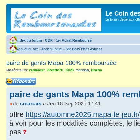
Le Coin de
Le forum dédié aux of
Index du forum
‹
ODR
‹
1er Achat Remboursé
Accueil du site
•
Ancien Forum
•
Site Bons Plans Astuces
paire de gants Mapa 100% remboursée
Modérateurs:
caramour
,
Violette70
,
J@28
,
marielala
,
kincha
Répondre
paire de gants Mapa 100% re
de
cmarcus
» Jeu 18 Sep 2025 17:41
offre
https://automne2025.mapa-le-jeu.fr/
à voir pour les modalités complètes, le l
pas