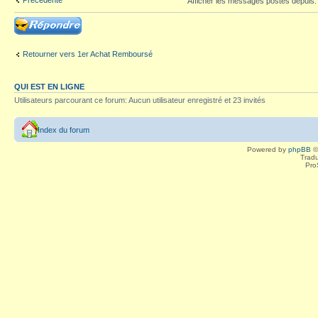
Précédente
Afficher les messages postés depuis
Répondre
Retourner vers 1er Achat Remboursé
QUI EST EN LIGNE
Utilisateurs parcourant ce forum: Aucun utilisateur enregistré et 23 invités
Index du forum
Powered by
phpBB
©
Tradu
Pro