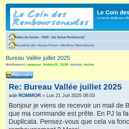
Le Coin de
Le forum dédié aux of
Index du forum
‹
ODR
‹
1er Achat Remboursé
Accueil du site
•
Ancien Forum
•
Site Bons Plans Astuces
Bureau Vallée juillet 2025
Modérateurs:
caramour
,
Violette70
,
J@28
,
marielala
,
kincha
Répondre
Re: Bureau Vallée juillet 2025
de
ROMMOR
» Lun 21 Juil 2025 08:03
Bonjour je viens de recevoir un mail de 
que ma commande est prête. En PJ la fac
Duplicata. Pensez-vous que cela va fonc