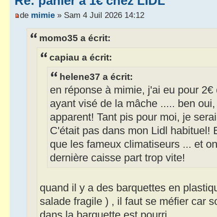
Re: panier à 1€ chez LIDL
de
mimie
» Sam 4 Juil 2026 14:12
momo35 a écrit:
capiau a écrit:
helene37 a écrit:
en réponse à mimie, j'ai eu pour 2€
ayant visé de la mâche ..... ben oui,
apparent! Tant pis pour moi, je serai
C'était pas dans mon Lidl habituel! 
que les fameux climatiseurs ... et o
dernière caisse part trop vite!
quand il y a des barquettes en plasti
salade fragile ) , il faut se méfier car
dans la barquette est pourri