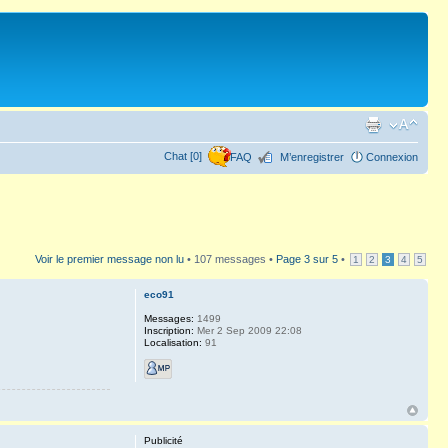
Chat [0]
FAQ
M’enregistrer
Connexion
Voir le premier message non lu
• 107 messages •
Page
3
sur
5
•
1
2
3
4
5
eco91
Messages:
1499
Inscription:
Mer 2 Sep 2009 22:08
Localisation:
91
Publicité