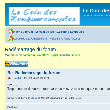
Le Coin de
Le forum dédié aux of
Index du forum
‹
Le coin du feu
‹
La Bonne Tambouille
Accueil du site
•
Ancien Forum
•
Site Bons Plans Astuces
Redémarrage du forum
Modérateurs:
caramour
,
Violette70
,
J@28
,
marielala
,
kincha
Répondre
Re: Redémarrage du forum
de
eco91
» Mer 19 Mai 2021 11:00
merci .
Trop contente de votre retour car vous m'avez tous manquez et plus par
Dernière édition par
eco91
le Mer 19 Mai 2021 17:19, édité 1 fois.
Publicité