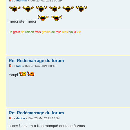
de
fourmis
» Dim 23 Mai 2021 00:29
merci stef merci
un
grain
de
raison
trois
grains
de
folie
ainsi
va
la
vie
Re: Redémarrage du forum
de
lola
» Dim 23 Mai 2021 00:40
Youpi
Re: Redémarrage du forum
de
dadou
» Dim 23 Mai 2021 14:54
super ! cela m a trop manqué courage à vous