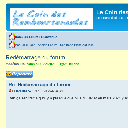
Le Coin de
Le forum dédié aux of
Index du forum
‹
Bienvenue
Accueil du site
•
Ancien Forum
•
Site Bons Plans Astuces
Redémarrage du forum
Modérateurs:
caramour
,
Violette70
,
J@28
,
kincha
Répondre
Re: Redémarrage du forum
de
laradine71
» Ven 7 Avr 2023 11:34
Ben ça servirait à quoi y a presque que plus dODR et en mars 2024 y en