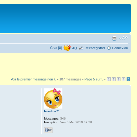
Chat [0]
FAQ
M’enregistrer
Connexion
Voir le premier message non lu
• 107 messages •
Page
5
sur
5
•
1
2
3
4
5
laradine71
Messages:
546
Inscription:
Ven 5 Mar 2010 09:20