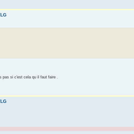
AVLG
.
as si c'est cela qu il faut faire .
AVLG