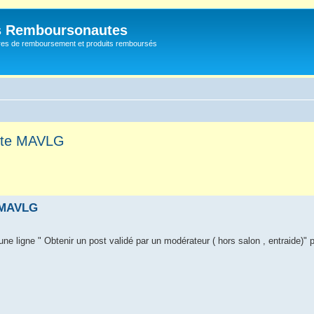
s Remboursonautes
fres de remboursement et produits remboursés
 site MAVLG
e MAVLG
une ligne " Obtenir un post validé par un modérateur ( hors salon , entraide)" p