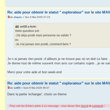
Re: aide pour obtenir le statut " explorateur" sur le site M
de
eloyes
» Ven 8 Mai 2026 07:23
sof25 a écrit:
Votre question est :
-J'ai déja posté mais personne ne valide ?
ou
-Je n'ai jamais rien posté, comment faire ?
Je n ai jamais rien posté..d ailleurs je ne trouve pas où on doit Le faire .
Je donne tout de même souvent mon avis sur certains sujets ..je ne sais p
Merci pour votre aide et bon week-end
Re: aide pour obtenir le statut " explorateur" sur le site M
de
sof25
» Sam 9 Mai 2026 08:37
Dans la partie 'echanger', choisi un theme
Pour voir les fichiers joints à ce message : vous devez être
inscrit
et
connecté
!