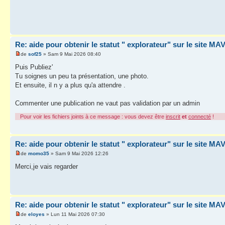
Re: aide pour obtenir le statut " explorateur" sur le site M
de
sof25
» Sam 9 Mai 2026 08:40
Puis Publiez'
Tu soignes un peu ta présentation, une photo.
Et ensuite, il n y a plus qu'a attendre .
Commenter une publication ne vaut pas validation par un admin
Pour voir les fichiers joints à ce message : vous devez être
inscrit
et
connecté
!
Re: aide pour obtenir le statut " explorateur" sur le site M
de
momo35
» Sam 9 Mai 2026 12:26
Merci,je vais regarder
Re: aide pour obtenir le statut " explorateur" sur le site M
de
eloyes
» Lun 11 Mai 2026 07:30