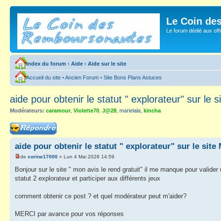
Le Coin de
Le forum dédié aux of
Index du forum
‹
Aide
‹
Aide sur le site
Accueil du site
•
Ancien Forum
•
Site Bons Plans Astuces
aide pour obtenir le statut " explorateur" sur le
Modérateurs:
caramour
,
Violette70
,
J@28
,
marielala
,
kincha
Répondre
aide pour obtenir le statut " explorateur" sur le sit
de
corine17000
» Lun 4 Mai 2026 14:59
Bonjour sur le site " mon avis le rend gratuit" il me manque pour valider 
statut 2 explorateur et participer aux différents jeux
comment obtenir ce post ? et quel modérateur peut m'aider?
MERCI par avance pour vos réponses