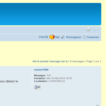
Chat [0]
FAQ
M’enregistrer
Connexion
Voir le premier message non lu
• 8 messages • Page
1
sur
1
corine17000
Messages:
716
Inscription:
Mar 24 Mai 2016 18:52
our obtenir le
Localisation:
LA ROCHELLE