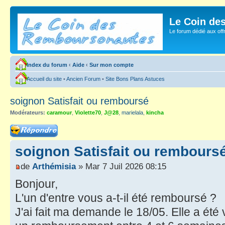
Le Coin de
Le forum dédié aux of
Index du forum
‹
Aide
‹
Sur mon compte
Accueil du site
•
Ancien Forum
•
Site Bons Plans Astuces
soignon Satisfait ou remboursé
Modérateurs:
caramour
,
Violette70
,
J@28
,
marielala
,
kincha
Répondre
soignon Satisfait ou rembours
de
Arthémisia
» Mar 7 Juil 2026 08:15
Bonjour,
L'un d'entre vous a-t-il été remboursé ?
J'ai fait ma demande le 18/05. Elle a été 