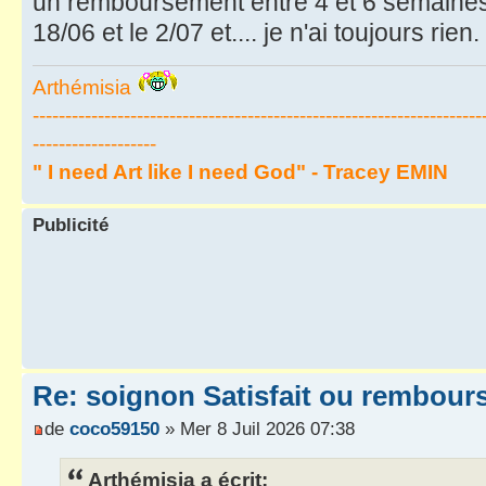
un remboursement entre 4 et 6 semaines c
18/06 et le 2/07 et.... je n'ai toujours rien.
Arthémisia
---------------------------------------------------------------------
-------------------
" I need Art like I need God" - Tracey EMIN
Publicité
Re: soignon Satisfait ou rembour
de
coco59150
» Mer 8 Juil 2026 07:38
Arthémisia a écrit: