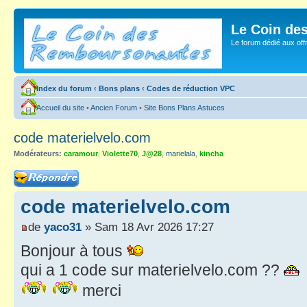
Le Coin de
Le forum dédié aux of
Index du forum
‹
Bons plans
‹
Codes de réduction VPC
Accueil du site
•
Ancien Forum
•
Site Bons Plans Astuces
code materielvelo.com
Modérateurs:
caramour
,
Violette70
,
J@28
,
marielala
,
kincha
Répondre
code materielvelo.com
de
yaco31
» Sam 18 Avr 2026 17:27
Bonjour à tous
qui a 1 code sur materielvelo.com ??
merci