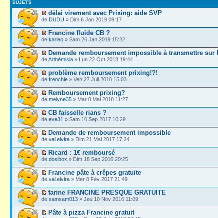
SUJETS
délai virement avec Prixing: aide SVP
de
DUDU
» Dim 6 Jan 2019 09:17
Francine fluide CB ?
de
karleo
» Sam 26 Jan 2019 15:32
Demande remboursement impossible à transmettre sur 
de
Arthémisia
» Lun 22 Oct 2018 19:44
problème remboursement prixing!?!
de
frenchie
» Ven 27 Juil 2018 15:03
Remboursement prixing?
de
melyne35
» Mar 8 Mai 2018 11:27
CB faisselle rians ?
de
eve31
» Sam 16 Sep 2017 10:29
Demande de remboursement impossible
de
val.elvira
» Dim 21 Mai 2017 17:24
Ricard : 1€ remboursé
de
dosibox
» Dim 18 Sep 2016 20:25
Francine pâte à crêpes gratuite
de
val.elvira
» Mer 8 Fév 2017 21:49
farine FRANCINE PRESQUE GRATUITE
de
samsam013
» Jeu 10 Nov 2016 11:09
Pâte à pizza Francine gratuit