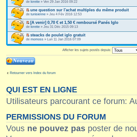
de
lorette
» Ven 29 Jan 2016 09:22
une question sur l'achat multiples du même produit
de
tunisienne
» Jeu 4 Fév 2016 12:53
[A venir] 0,70 € et 1,50 € remboursé Panés Iglo
de
lorette
» Jeu 31 Déc 2015 09:13
steacks de poulet iglo gratuit
de
momoss
» Lun 11 Jan 2016 07:09
Afficher les sujets postés depuis:
Ecrire un nouveau
sujet
Retourner vers Index du forum
QUI EST EN LIGNE
Utilisateurs parcourant ce forum: Au
PERMISSIONS DU FORUM
Vous
ne pouvez pas
poster de no