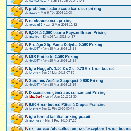
de
samsam013
» Sam 18 Juin 2016 04:45
problème lecture code barre sur prixing
de
patou
» Mar 9 Fév 2016 22:00
remboursement prixing
de
nougat31
» Lun 2 Mar 2015 12:32
0,50€ à 2,00€ beurre Paysan Breton Prixing
de
marilou
» Dim 24 Avr 2016 14:57
Protége Slip Vania Kotydia 0,50€ Prixing
de
dédé57
» Ven 18 Mar 2016 16:14
MIR Fini le tri 2,50€ Prixing
de
dédé57
» Ven 18 Mar 2016 16:13
Iglo Nugget's 1,50 € x 2 et 0,70 € x 1 remboursé
de
lorette
» Jeu 24 Mar 2016 07:59
Sardines Arséne Saupiquet 0,90€ Prixing
de
dédé57
» Ven 18 Mar 2016 16:15
Discussions générales concernant Prixing
de
MadStef
» Lun 4 Juin 2012 02:38
0,60 € remboursé Pâtes à Crèpes Francine
de
lorette
» Jeu 11 Fév 2016 08:49
iglo format familial prixing gratuit
de
momoss
» Mar 9 Fév 2016 17:26
riz Taureau Ailé collection riz d'exception 1 € rembours