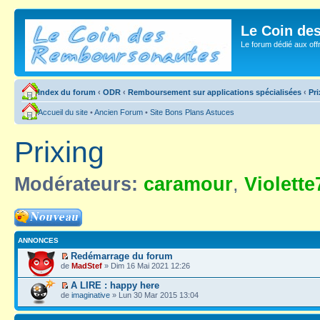
Le Coin de
Le forum dédié aux of
Index du forum
‹
ODR
‹
Remboursement sur applications spécialisées
‹
Pri
Accueil du site
•
Ancien Forum
•
Site Bons Plans Astuces
Prixing
Modérateurs:
caramour
,
Violette
Ecrire un nouveau
sujet
ANNONCES
Redémarrage du forum
de
MadStef
» Dim 16 Mai 2021 12:26
A LIRE : happy here
de
imaginative
» Lun 30 Mar 2015 13:04