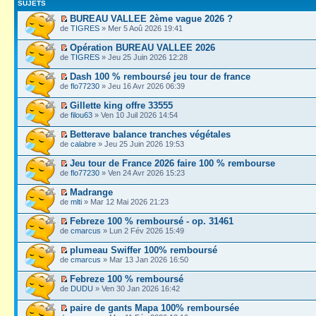
SUJETS
BUREAU VALLEE 2ème vague 2026 ?
de
TIGRES
» Mer 5 Aoû 2026 19:41
Opération BUREAU VALLEE 2026
de
TIGRES
» Jeu 25 Juin 2026 12:28
Dash 100 % remboursé jeu tour de france
de
flo77230
» Jeu 16 Avr 2026 06:39
Gillette king offre 33555
de
filou63
» Ven 10 Juil 2026 14:54
Betterave balance tranches végétales
de
calabre
» Jeu 25 Juin 2026 19:53
Jeu tour de France 2026 faire 100 % rembourse
de
flo77230
» Ven 24 Avr 2026 15:23
Madrange
de
mlti
» Mar 12 Mai 2026 21:23
Febreze 100 % remboursé - op. 31461
de
cmarcus
» Lun 2 Fév 2026 15:49
plumeau Swiffer 100% remboursé
de
cmarcus
» Mar 13 Jan 2026 16:50
Febreze 100 % remboursé
de
DUDU
» Ven 30 Jan 2026 16:42
paire de gants Mapa 100% remboursée