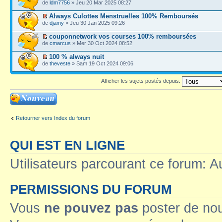
de
ldm7756
» Jeu 20 Mar 2025 08:27
Always Culottes Menstruelles 100% Remboursés
de
djamy
» Jeu 30 Jan 2025 09:26
couponnetwork vos courses 100% remboursées
de
cmarcus
» Mer 30 Oct 2024 08:52
100 % always nuit
de
theveste
» Sam 19 Oct 2024 09:06
Afficher les sujets postés depuis:
Ecrire un nouveau
sujet
Retourner vers Index du forum
QUI EST EN LIGNE
Utilisateurs parcourant ce forum: Au
PERMISSIONS DU FORUM
Vous
ne pouvez pas
poster de no