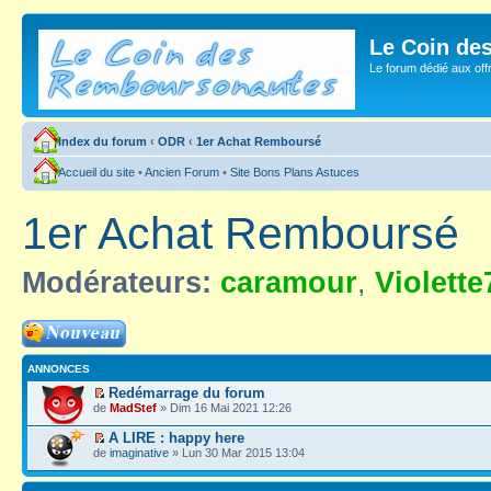
Le Coin de
Le forum dédié aux of
Index du forum
‹
ODR
‹
1er Achat Remboursé
Accueil du site
•
Ancien Forum
•
Site Bons Plans Astuces
1er Achat Remboursé
Modérateurs:
caramour
,
Violette
Ecrire un nouveau
sujet
ANNONCES
Redémarrage du forum
de
MadStef
» Dim 16 Mai 2021 12:26
A LIRE : happy here
de
imaginative
» Lun 30 Mar 2015 13:04