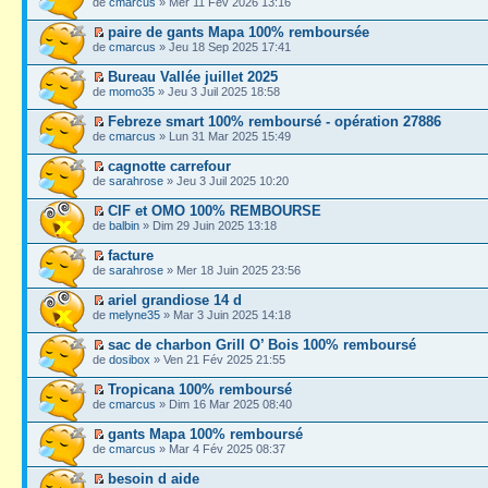
de
cmarcus
» Mer 11 Fév 2026 13:16
paire de gants Mapa 100% remboursée
de
cmarcus
» Jeu 18 Sep 2025 17:41
Bureau Vallée juillet 2025
de
momo35
» Jeu 3 Juil 2025 18:58
Febreze smart 100% remboursé - opération 27886
de
cmarcus
» Lun 31 Mar 2025 15:49
cagnotte carrefour
de
sarahrose
» Jeu 3 Juil 2025 10:20
CIF et OMO 100% REMBOURSE
de
balbin
» Dim 29 Juin 2025 13:18
facture
de
sarahrose
» Mer 18 Juin 2025 23:56
ariel grandiose 14 d
de
melyne35
» Mar 3 Juin 2025 14:18
sac de charbon Grill O’ Bois 100% remboursé
de
dosibox
» Ven 21 Fév 2025 21:55
Tropicana 100% remboursé
de
cmarcus
» Dim 16 Mar 2025 08:40
gants Mapa 100% remboursé
de
cmarcus
» Mar 4 Fév 2025 08:37
besoin d aide