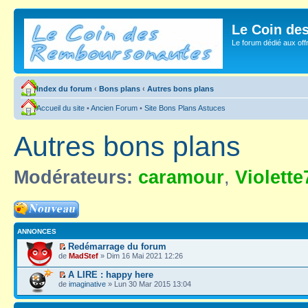
Le Coin de
Le forum dédié aux of
Index du forum
‹
Bons plans
‹
Autres bons plans
Accueil du site
•
Ancien Forum
•
Site Bons Plans Astuces
Autres bons plans
Modérateurs:
caramour
,
Violette
Ecrire un nouveau
sujet
ANNONCES
Redémarrage du forum
de
MadStef
» Dim 16 Mai 2021 12:26
A LIRE : happy here
de
imaginative
» Lun 30 Mar 2015 13:04