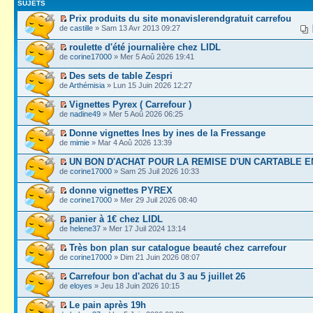
SUJETS
Prix produits du site monavislerendgratuit carrefou
de
castille
» Sam 13 Avr 2013 09:27
roulette d'été journalière chez LIDL
de
corine17000
» Mer 5 Aoû 2026 19:41
Des sets de table Zespri
de
Arthémisia
» Lun 15 Juin 2026 12:27
Vignettes Pyrex ( Carrefour )
de
nadine49
» Mer 5 Aoû 2026 06:25
Donne vignettes Ines by ines de la Fressange
de
mimie
» Mar 4 Aoû 2026 13:39
UN BON D'ACHAT POUR LA REMISE D'UN CARTABLE E
de
corine17000
» Sam 25 Juil 2026 10:33
donne vignettes PYREX
de
corine17000
» Mer 29 Juil 2026 08:40
panier à 1€ chez LIDL
de
helene37
» Mer 17 Juil 2024 13:14
Très bon plan sur catalogue beauté chez carrefour
de
corine17000
» Dim 21 Juin 2026 08:07
Carrefour bon d'achat du 3 au 5 juillet 26
de
eloyes
» Jeu 18 Juin 2026 10:15
Le pain après 19h