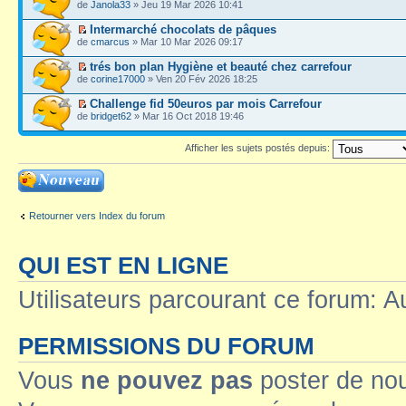
de
Janola33
» Jeu 19 Mar 2026 10:41
Intermarché chocolats de pâques
de
cmarcus
» Mar 10 Mar 2026 09:17
trés bon plan Hygiène et beauté chez carrefour
de
corine17000
» Ven 20 Fév 2026 18:25
Challenge fid 50euros par mois Carrefour
de
bridget62
» Mar 16 Oct 2018 19:46
Afficher les sujets postés depuis:
Ecrire un nouveau
sujet
Retourner vers Index du forum
QUI EST EN LIGNE
Utilisateurs parcourant ce forum: Au
PERMISSIONS DU FORUM
Vous
ne pouvez pas
poster de no