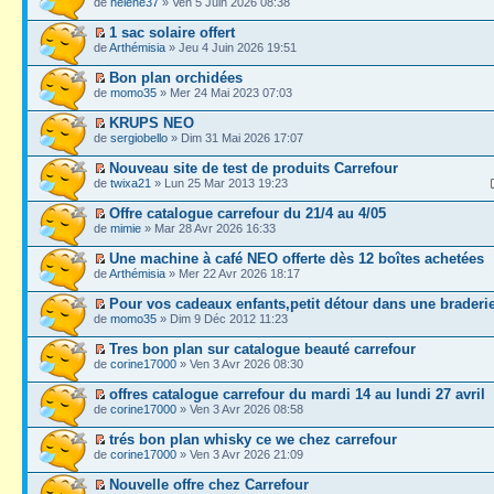
de
helene37
» Ven 5 Juin 2026 08:38
1 sac solaire offert
de
Arthémisia
» Jeu 4 Juin 2026 19:51
Bon plan orchidées
de
momo35
» Mer 24 Mai 2023 07:03
KRUPS NEO
de
sergiobello
» Dim 31 Mai 2026 17:07
Nouveau site de test de produits Carrefour
de
twixa21
» Lun 25 Mar 2013 19:23
Offre catalogue carrefour du 21/4 au 4/05
de
mimie
» Mar 28 Avr 2026 16:33
Une machine à café NEO offerte dès 12 boîtes achetées
de
Arthémisia
» Mer 22 Avr 2026 18:17
Pour vos cadeaux enfants,petit détour dans une braderi
de
momo35
» Dim 9 Déc 2012 11:23
Tres bon plan sur catalogue beauté carrefour
de
corine17000
» Ven 3 Avr 2026 08:30
offres catalogue carrefour du mardi 14 au lundi 27 avril
de
corine17000
» Ven 3 Avr 2026 08:58
trés bon plan whisky ce we chez carrefour
de
corine17000
» Ven 3 Avr 2026 21:09
Nouvelle offre chez Carrefour