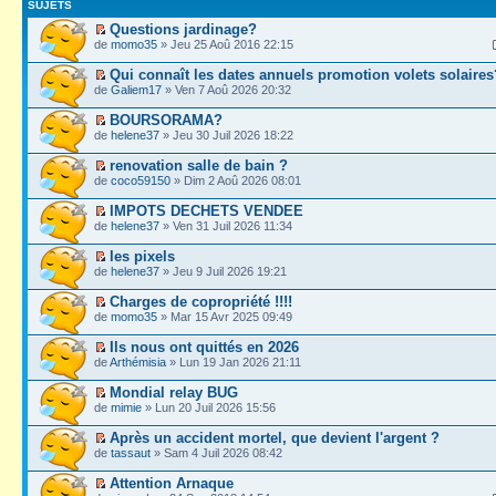
SUJETS
Questions jardinage?
de
momo35
» Jeu 25 Aoû 2016 22:15
Qui connaît les dates annuels promotion volets solaires
de
Galiem17
» Ven 7 Aoû 2026 20:32
BOURSORAMA?
de
helene37
» Jeu 30 Juil 2026 18:22
renovation salle de bain ?
de
coco59150
» Dim 2 Aoû 2026 08:01
IMPOTS DECHETS VENDEE
de
helene37
» Ven 31 Juil 2026 11:34
les pixels
de
helene37
» Jeu 9 Juil 2026 19:21
Charges de copropriété !!!!
de
momo35
» Mar 15 Avr 2025 09:49
Ils nous ont quittés en 2026
de
Arthémisia
» Lun 19 Jan 2026 21:11
Mondial relay BUG
de
mimie
» Lun 20 Juil 2026 15:56
Après un accident mortel, que devient l'argent ?
de
tassaut
» Sam 4 Juil 2026 08:42
Attention Arnaque