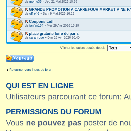
de
momo35
» Jeu 21 Mai 2026 10:58
GRANDE PROMOTION A CARREFOUR MARKET A NE P
de
offre46
» Sam 9 Mai 2026 16:23
Coupons Lidl
de
fanfan134
» Mer 29 Avr 2026 13:29
place gratuite foire de paris
de
sarahrose
» Dim 26 Avr 2026 20:40
Afficher les sujets postés depuis:
Ecrire un nouveau
sujet
Retourner vers Index du forum
QUI EST EN LIGNE
Utilisateurs parcourant ce forum: Au
PERMISSIONS DU FORUM
Vous
ne pouvez pas
poster de no