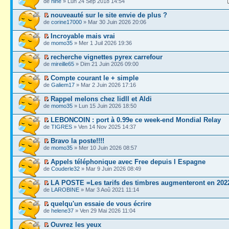
de
nine
» Lun 24 Sep 2018 14:54
nouveauté sur le site envie de plus ?
de
corine17000
» Mar 30 Juin 2026 20:06
Incroyable mais vrai
de
momo35
» Mer 1 Juil 2026 19:36
recherche vignettes pyrex carrefour
de
mireille65
» Dim 21 Juin 2026 09:00
Compte courant le + simple
de
Galiem17
» Mar 2 Juin 2026 17:16
Rappel melons chez lidll et Aldi
de
momo35
» Lun 15 Juin 2026 18:50
LEBONCOIN : port à 0.99e ce week-end Mondial Relay
de
TIGRES
» Ven 14 Nov 2025 14:37
Bravo la poste!!!!
de
momo35
» Mer 10 Juin 2026 08:57
Appels téléphonique avec Free depuis l Espagne
de
Couderle32
» Mar 9 Juin 2026 08:49
LA POSTE =Les tarifs des timbres augmenteront en 202
de
LAROBINE
» Mar 3 Aoû 2021 11:14
quelqu'un essaie de vous écrire
de
helene37
» Ven 29 Mai 2026 11:04
Ouvrez les yeux