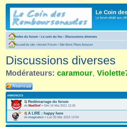
Le Coin de
Le forum dédié aux of
Index du forum
‹
Le coin du feu
‹
Discussions diverses
Accueil du site
•
Ancien Forum
•
Site Bons Plans Astuces
Discussions diverses
Modérateurs:
caramour
,
Violette
Ecrire un nouveau
sujet
ANNONCES
Redémarrage du forum
de
MadStef
» Dim 16 Mai 2021 12:26
A LIRE : happy here
de
imaginative
» Lun 30 Mar 2015 13:04