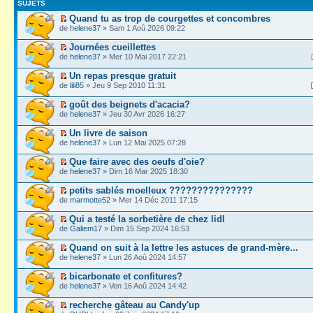
SUJETS
Quand tu as trop de courgettes et concombres
de
helene37
» Sam 1 Aoû 2026 09:22
Journées cueillettes
de
helene37
» Mer 10 Mai 2017 22:21
Un repas presque gratuit
de
lili85
» Jeu 9 Sep 2010 11:31
goût des beignets d'acacia?
de
helene37
» Jeu 30 Avr 2026 16:27
Un livre de saison
de
helene37
» Lun 12 Mai 2025 07:28
Que faire avec des oeufs d'oie?
de
helene37
» Dim 16 Mar 2025 18:30
petits sablés moelleux ???????????????
de
marmotte52
» Mer 14 Déc 2011 17:15
Qui a testé la sorbetière de chez lidl
de
Galiem17
» Dim 15 Sep 2024 16:53
Quand on suit à la lettre les astuces de grand-mère...
de
helene37
» Lun 26 Aoû 2024 14:57
bicarbonate et confitures?
de
helene37
» Ven 16 Aoû 2024 14:42
recherche gâteau au Candy'up