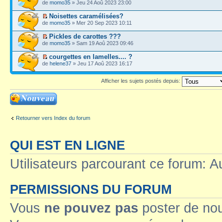
de
momo35
» Jeu 24 Aoû 2023 23:00
Noisettes caramélisées?
de
momo35
» Mer 20 Sep 2023 10:11
Pickles de carottes ???
de
momo35
» Sam 19 Aoû 2023 09:46
courgettes en lamelles.... ?
de
helene37
» Jeu 17 Aoû 2023 16:17
Afficher les sujets postés depuis:
Ecrire un nouveau
sujet
Retourner vers Index du forum
QUI EST EN LIGNE
Utilisateurs parcourant ce forum: Au
PERMISSIONS DU FORUM
Vous
ne pouvez pas
poster de no