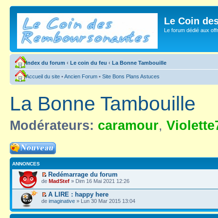
Le Coin de
Le forum dédié aux of
Index du forum
‹
Le coin du feu
‹
La Bonne Tambouille
Accueil du site
•
Ancien Forum
•
Site Bons Plans Astuces
La Bonne Tambouille
Modérateurs:
caramour
,
Violette
Ecrire un nouveau
sujet
ANNONCES
Redémarrage du forum
de
MadStef
» Dim 16 Mai 2021 12:26
A LIRE : happy here
de
imaginative
» Lun 30 Mar 2015 13:04