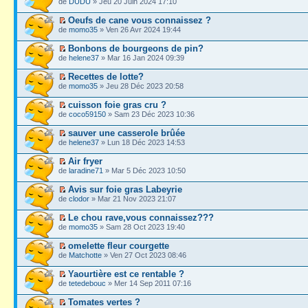
de
DUDU
» Jeu 20 Juin 2024 17:10
Oeufs de cane vous connaissez ?
de
momo35
» Ven 26 Avr 2024 19:44
Bonbons de bourgeons de pin?
de
helene37
» Mar 16 Jan 2024 09:39
Recettes de lotte?
de
momo35
» Jeu 28 Déc 2023 20:58
cuisson foie gras cru ?
de
coco59150
» Sam 23 Déc 2023 10:36
sauver une casserole brûée
de
helene37
» Lun 18 Déc 2023 14:53
Air fryer
de
laradine71
» Mar 5 Déc 2023 10:50
Avis sur foie gras Labeyrie
de
clodor
» Mar 21 Nov 2023 21:07
Le chou rave,vous connaissez???
de
momo35
» Sam 28 Oct 2023 19:40
omelette fleur courgette
de
Matchotte
» Ven 27 Oct 2023 08:46
Yaourtière est ce rentable ?
de
tetedebouc
» Mer 14 Sep 2011 07:16
Tomates vertes ?