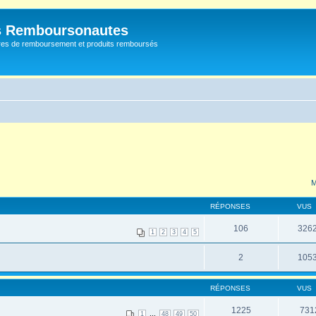
s Remboursonautes
fres de remboursement et produits remboursés
M
RÉPONSES
VUS
106
326
1
2
3
4
5
2
105
RÉPONSES
VUS
1225
731
...
1
48
49
50