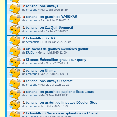
échantillons Always
de
cmarcus
» Mer 1 Juil 2026 15:59
échantillon gratuit de WHISKAS
de
cmarcus
» Sam 6 Juin 2026 07:16
échantillon ZzzQuil Sommeil
de
cmarcus
» Mar 12 Mai 2026 09:28
Echantillon X-TRA
de
Arthémisia
» Lun 19 Jan 2026 20:04
Un sachet de graines mellifères gratuit
de
DUDU
» Mer 14 Mai 2025 12:30
Kleenex Échantillon gratuit sur quoty
de
cmarcus
» Mer 3 Sep 2025 09:11
échantillon Ultima
de
cmarcus
» Ven 22 Aoû 2025 07:45
échantillons Always Discreet
de
cmarcus
» Mar 22 Juil 2025 10:22
échantillon gratuit de papier toilette Lotus
de
cmarcus
» Mar 3 Juin 2025 10:21
échantillon gratuit de lingettes Décolor Stop
de
cmarcus
» Jeu 8 Mai 2025 07:23
Échantillon Chance eau splendide de Chanel
de
Arthémisia
» Ven 18 Avr 2025 09:15