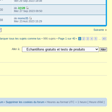
Ven 29 Sep 2023 18:08
de
J@28
00
Mer 27 Sep 2023 09:50
de
momo35
38
Mer 23 Aoû 2023 15:29
Suivante
arquer tous les sujets comme lus
• 986 sujets •
Page
1
sur
40
•
...
1
2
3
4
5
40
Aller à:
rum
•
Supprimer les cookies du forum
• Heures au format UTC + 1 heure [ Heure d’été ]