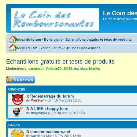
Le Coin de
Le forum dédié aux of
Index du forum
‹
Bons plans
‹
Echantillons gratuits et tests de produits
Accueil du site
•
Ancien Forum
•
Site Bons Plans Astuces
Echantillons gratuits et tests de produits
Modérateurs:
caramour
,
Violette70
,
J@28
,
marielala
,
kincha
Ecrire un nouveau
sujet
ANNONCES
Redémarrage du forum
de
MadStef
» Dim 16 Mai 2021 12:26
A LIRE : happy here
de
imaginative
» Lun 30 Mar 2015 13:04
SUJETS
consommacteurs.net
de
walmich
» Mar 16 Fév 2016 13:40