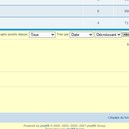
6
98
4
71
 sujets postés depuis:
Trier par
M
L’équipe du fo
Powered by
phpBB
© 2000, 2002, 2005, 2007 phpBB Group
Traduction par:
phpBB-fr.com