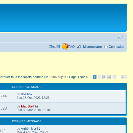
Chat [0]
FAQ
M’enregistrer
Connexion
arquer tous les sujets comme lus
• 986 sujets •
Page
1
sur
40
•
...
1
2
3
4
5
40
DERNIER MESSAGE
de
dosibox
2944
Jeu 26 Oct 2023 12:23
de
MadStef
3823
Lun 30 Mar 2015 15:18
DERNIER MESSAGE
de
Arthémisia
294
Mar 4 Aoû 2026 20:29