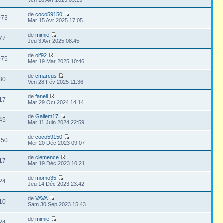
de
coco59150
073
Mar 15 Avr 2025 17:05
de
mimie
77
Jeu 3 Avr 2025 08:45
de
olf92
075
Mer 19 Mar 2025 10:46
de
cmarcus
80
Ven 28 Fév 2025 11:36
de
faneli
17
Mar 29 Oct 2024 14:14
de
Galiem17
45
Mar 11 Juin 2024 22:59
de
coco59150
450
Mer 20 Déc 2023 09:07
de
clemence
17
Mar 19 Déc 2023 10:21
de
momo35
24
Jeu 14 Déc 2023 23:42
de
VAVA
10
Sam 30 Sep 2023 15:43
de
mimie
24