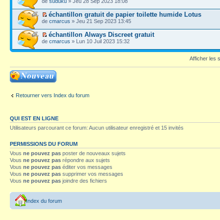
de
suduku
» Jeu 28 Sep 2023 18:08
échantillon gratuit de papier toilette humide Lotus
de
cmarcus
» Jeu 21 Sep 2023 13:45
échantillon Always Discreet gratuit
de
cmarcus
» Lun 10 Juil 2023 15:32
Afficher les
Ecrire un nouveau
sujet
Retourner vers Index du forum
QUI EST EN LIGNE
Utilisateurs parcourant ce forum: Aucun utilisateur enregistré et 15 invités
PERMISSIONS DU FORUM
Vous
ne pouvez pas
poster de nouveaux sujets
Vous
ne pouvez pas
répondre aux sujets
Vous
ne pouvez pas
éditer vos messages
Vous
ne pouvez pas
supprimer vos messages
Vous
ne pouvez pas
joindre des fichiers
Index du forum