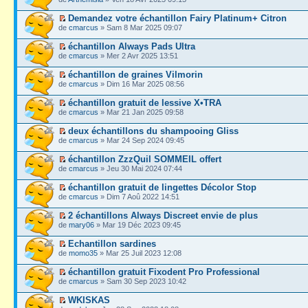
Demandez votre échantillon Fairy Platinum+ Citron
de
cmarcus
» Sam 8 Mar 2025 09:07
échantillon Always Pads Ultra
de
cmarcus
» Mer 2 Avr 2025 13:51
échantillon de graines Vilmorin
de
cmarcus
» Dim 16 Mar 2025 08:56
échantillon gratuit de lessive X•TRA
de
cmarcus
» Mar 21 Jan 2025 09:58
deux échantillons du shampooing Gliss
de
cmarcus
» Mar 24 Sep 2024 09:45
échantillon ZzzQuil SOMMEIL offert
de
cmarcus
» Jeu 30 Mai 2024 07:44
échantillon gratuit de lingettes Décolor Stop
de
cmarcus
» Dim 7 Aoû 2022 14:51
2 échantillons Always Discreet envie de plus
de
mary06
» Mar 19 Déc 2023 09:45
Echantillon sardines
de
momo35
» Mar 25 Juil 2023 12:08
échantillon gratuit Fixodent Pro Professional
de
cmarcus
» Sam 30 Sep 2023 10:42
WKISKAS