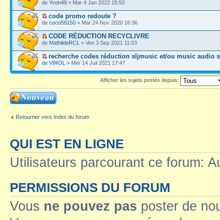
de
Yvon49
» Mar 4 Jan 2022 15:50
code promo redoute ?
de
coco59150
» Mar 24 Nov 2020 16:36
CODE RÉDUCTION RECYCLIVRE
de
MathildeRCL
» Ven 3 Sep 2021 11:03
recherche codes réduction sljmusic et/ou music audio 
de
VIROL
» Mer 14 Juil 2021 17:47
Afficher les sujets postés depuis:
Ecrire un nouveau
sujet
Retourner vers Index du forum
QUI EST EN LIGNE
Utilisateurs parcourant ce forum: Au
PERMISSIONS DU FORUM
Vous
ne pouvez pas
poster de no