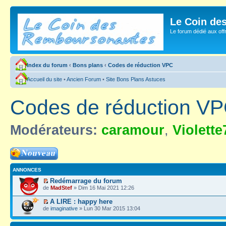
Le Coin de
Le forum dédié aux of
Index du forum
‹
Bons plans
‹
Codes de réduction VPC
Accueil du site
•
Ancien Forum
•
Site Bons Plans Astuces
Codes de réduction V
Modérateurs:
caramour
,
Violette
Ecrire un nouveau
sujet
ANNONCES
Redémarrage du forum
de
MadStef
» Dim 16 Mai 2021 12:26
A LIRE : happy here
de
imaginative
» Lun 30 Mar 2015 13:04