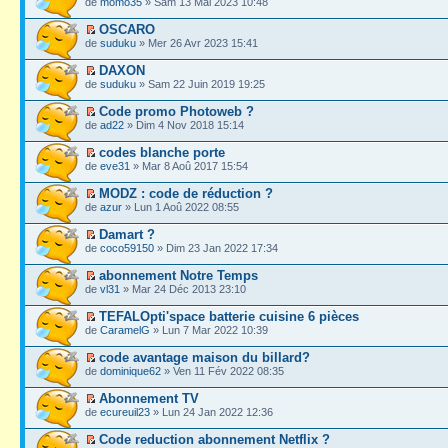
de
momo35
» Sam 13 Mai 2023 10:48
OSCARO
de
suduku
» Mer 26 Avr 2023 15:41
DAXON
de
suduku
» Sam 22 Juin 2019 19:25
Code promo Photoweb ?
de
ad22
» Dim 4 Nov 2018 15:14
codes blanche porte
de
eve31
» Mar 8 Aoû 2017 15:54
MODZ : code de réduction ?
de
azur
» Lun 1 Aoû 2022 08:55
Damart ?
de
coco59150
» Dim 23 Jan 2022 17:34
abonnement Notre Temps
de
vl31
» Mar 24 Déc 2013 23:10
TEFALOpti'space batterie cuisine 6 pièces
de
CaramelG
» Lun 7 Mar 2022 10:39
code avantage maison du billard?
de
dominique62
» Ven 11 Fév 2022 08:35
Abonnement TV
de
ecureuil23
» Lun 24 Jan 2022 12:36
Code reduction abonnement Netflix ?