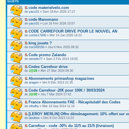
SUJETS
code materielvelo.com
de
yaco31
» Sam 18 Avr 2026 17:27
code Manomano
de
yaco31
» Lun 16 Fév 2026 10:57
CODE CARREFOUR DRIVE POUR LE NOUVEL AN
de
corine17000
» Mer 14 Jan 2026 16:22
king jouets ?
de
coco59150
» Jeu 6 Nov 2025 09:32
Code promo Zalando
de
nenette77
» Sam 2 Fév 2013 19:55
Codes Carrefour drive
de
J@28
» Mer 27 Mar 2024 09:30
Abonnements primashop magazines
de
aragon
» Ven 6 Déc 2013 21:35
Code Carrefour -20€ pour 100€ / 30/03/2024
de
J@28
» Jeu 7 Mar 2024 17:42
France Abonnements FAE - Récapitulatif des Codes
de
cthulhu
» Mar 16 Sep 2014 11:16
[LEROY MERLIN] Offre déménagement: 10% offert sur v
de
dosibox
» Dim 8 Oct 2023 13:23
Carrefour - code -30% du 11/5 au 21/5 (livraison)