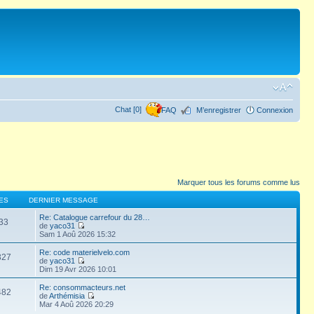
Chat [0]
FAQ
M’enregistrer
Connexion
Marquer tous les forums comme lus
ES
DERNIER MESSAGE
Re: Catalogue carrefour du 28…
33
de
yaco31
Sam 1 Aoû 2026 15:32
Re: code materielvelo.com
327
de
yaco31
Dim 19 Avr 2026 10:01
Re: consommacteurs.net
482
de
Arthémisia
Mar 4 Aoû 2026 20:29