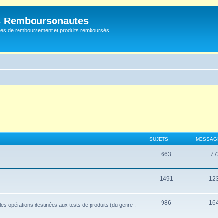
s Remboursonautes
fres de remboursement et produits remboursés
SUJETS
MESSAG
663
77
1491
12
986
16
e les opérations destinées aux tests de produits (du genre :