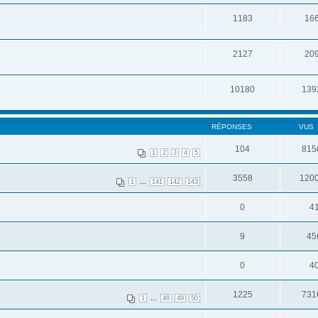
1183
16
2127
20
10180
139
RÉPONSES
VUS
104
815
1
2
3
4
5
3558
120
...
1
141
142
143
0
4
9
45
0
4
1225
731
...
1
48
49
50