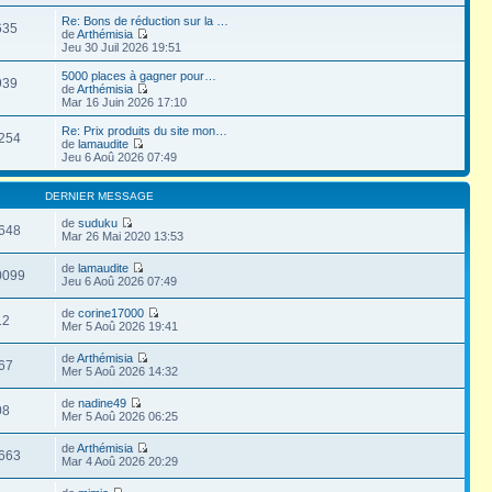
Re: Bons de réduction sur la …
635
de
Arthémisia
Jeu 30 Juil 2026 19:51
5000 places à gagner pour…
939
de
Arthémisia
Mar 16 Juin 2026 17:10
Re: Prix produits du site mon…
254
de
lamaudite
Jeu 6 Aoû 2026 07:49
DERNIER MESSAGE
de
suduku
648
Mar 26 Mai 2020 13:53
de
lamaudite
0099
Jeu 6 Aoû 2026 07:49
de
corine17000
12
Mer 5 Aoû 2026 19:41
de
Arthémisia
67
Mer 5 Aoû 2026 14:32
de
nadine49
08
Mer 5 Aoû 2026 06:25
de
Arthémisia
663
Mar 4 Aoû 2026 20:29