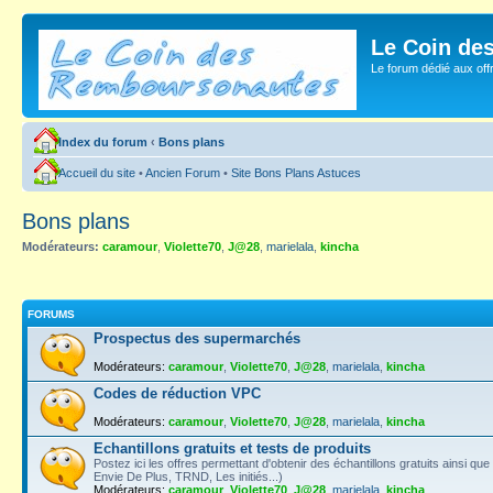
Le Coin de
Le forum dédié aux of
Index du forum
‹
Bons plans
Accueil du site
•
Ancien Forum
•
Site Bons Plans Astuces
Bons plans
Modérateurs:
caramour
,
Violette70
,
J@28
,
marielala
,
kincha
FORUMS
Prospectus des supermarchés
Modérateurs:
caramour
,
Violette70
,
J@28
,
marielala
,
kincha
Codes de réduction VPC
Modérateurs:
caramour
,
Violette70
,
J@28
,
marielala
,
kincha
Echantillons gratuits et tests de produits
Postez ici les offres permettant d'obtenir des échantillons gratuits ainsi qu
Envie De Plus, TRND, Les initiés...)
Modérateurs:
caramour
,
Violette70
,
J@28
,
marielala
,
kincha