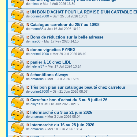
de
mimie
» Mar 4 Aoû 2026 13:39
UN BON D'ACHAT POUR LA REMISE D'UN CARTABLE E
de
corine17000
» Sam 25 Juil 2026 10:33
Catalogue carrefour du 28/7 au 10/08
de
momo35
» Jeu 16 Juil 2026 10:12
Bons de réduction sur la belle adresse
de
nise06
» Mar 17 Fév 2026 14:15
donne vignettes PYREX
de
corine17000
» Mer 29 Juil 2026 08:40
panier à 1€ chez LIDL
de
helene37
» Mer 17 Juil 2024 13:14
échantillons Always
de
cmarcus
» Mer 1 Juil 2026 15:59
Très bon plan sur catalogue beauté chez carrefour
de
corine17000
» Dim 21 Juin 2026 08:07
Carrefour bon d'achat du 3 au 5 juillet 26
de
eloyes
» Jeu 18 Juin 2026 10:15
Intermarché du 9 au 21 juin 2026
de
cmarcus
» Mer 3 Juin 2026 08:04
Intermarché du 16 au 28 juin 2026
de
cmarcus
» Mer 10 Juin 2026 13:54