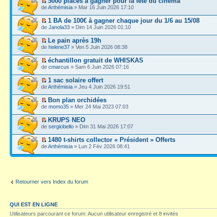
5000 places à gagner pour la fête du cinéma
de
Arthémisia
» Mar 16 Juin 2026 17:10
1 BA de 100€ à gagner chaque jour du 1/6 au 15/08
de
Janola33
» Dim 14 Juin 2026 01:10
Le pain après 19h
de
helene37
» Ven 5 Juin 2026 08:38
échantillon gratuit de WHISKAS
de
cmarcus
» Sam 6 Juin 2026 07:16
1 sac solaire offert
de
Arthémisia
» Jeu 4 Juin 2026 19:51
Bon plan orchidées
de
momo35
» Mer 24 Mai 2023 07:03
KRUPS NEO
de
sergiobello
» Dim 31 Mai 2026 17:07
1480 t-shirts collector « Président » Offerts
de
Arthémisia
» Lun 2 Fév 2026 08:41
Retourner vers Index du forum
QUI EST EN LIGNE
Utilisateurs parcourant ce forum: Aucun utilisateur enregistré et 8 invités