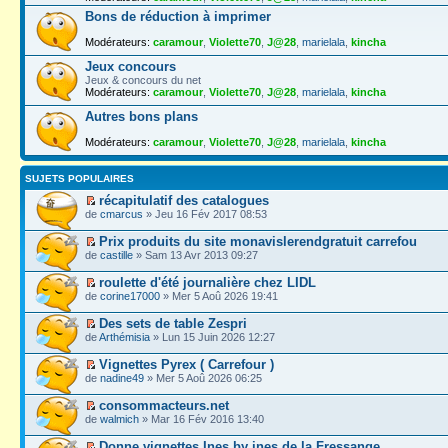
Bons de réduction à imprimer
Modérateurs:
caramour
,
Violette70
,
J@28
,
marielala
,
kincha
Jeux concours
Jeux & concours du net
Modérateurs:
caramour
,
Violette70
,
J@28
,
marielala
,
kincha
Autres bons plans
Modérateurs:
caramour
,
Violette70
,
J@28
,
marielala
,
kincha
SUJETS POPULAIRES
récapitulatif des catalogues
de
cmarcus
» Jeu 16 Fév 2017 08:53
Prix produits du site monavislerendgratuit carrefou
de
castille
» Sam 13 Avr 2013 09:27
roulette d'été journalière chez LIDL
de
corine17000
» Mer 5 Aoû 2026 19:41
Des sets de table Zespri
de
Arthémisia
» Lun 15 Juin 2026 12:27
Vignettes Pyrex ( Carrefour )
de
nadine49
» Mer 5 Aoû 2026 06:25
consommacteurs.net
de
walmich
» Mar 16 Fév 2016 13:40
Donne vignettes Ines by ines de la Fressange