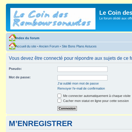
Le Coin de
Le forum dédié aux of
Index du forum
Accueil du site
•
Ancien Forum
•
Site Bons Plans Astuces
Vous devez être connecté pour répondre aux sujets de ce f
Pseudo:
Mot de passe:
J’ai oublié mon mot de passe
Renvoyer l’e-mail de confirmation
Me connecter automatiquement à chaque visite
Cacher mon statut en ligne pour cette session
M’ENREGISTRER