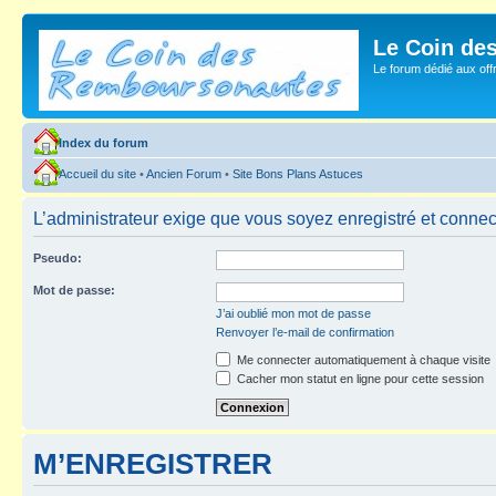
Le Coin de
Le forum dédié aux of
Index du forum
Accueil du site
•
Ancien Forum
•
Site Bons Plans Astuces
L’administrateur exige que vous soyez enregistré et connecté
Pseudo:
Mot de passe:
J’ai oublié mon mot de passe
Renvoyer l’e-mail de confirmation
Me connecter automatiquement à chaque visite
Cacher mon statut en ligne pour cette session
M’ENREGISTRER