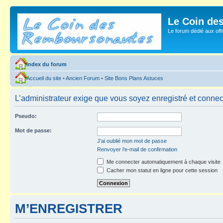
Le Coin de
Le forum dédié aux of
Index du forum
Accueil du site
•
Ancien Forum
•
Site Bons Plans Astuces
L’administrateur exige que vous soyez enregistré et connecté
Pseudo:
Mot de passe:
J’ai oublié mon mot de passe
Renvoyer l’e-mail de confirmation
Me connecter automatiquement à chaque visite
Cacher mon statut en ligne pour cette session
M’ENREGISTRER