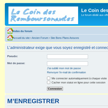
Le Coin de
Le forum dédié aux of
Index du forum
Accueil du site
•
Ancien Forum
•
Site Bons Plans Astuces
L’administrateur exige que vous soyez enregistré et connecté
Pseudo:
Mot de passe:
J’ai oublié mon mot de passe
Renvoyer l’e-mail de confirmation
Me connecter automatiquement à chaque visite
Cacher mon statut en ligne pour cette session
M’ENREGISTRER