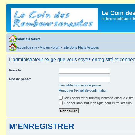
Le Coin de
Le forum dédié aux of
Index du forum
Accueil du site
•
Ancien Forum
•
Site Bons Plans Astuces
L’administrateur exige que vous soyez enregistré et connecté
Pseudo:
Mot de passe:
J’ai oublié mon mot de passe
Renvoyer l’e-mail de confirmation
Me connecter automatiquement à chaque visite
Cacher mon statut en ligne pour cette session
M’ENREGISTRER