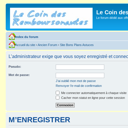
Le Coin de
Le forum dédié aux of
Index du forum
Accueil du site
•
Ancien Forum
•
Site Bons Plans Astuces
L’administrateur exige que vous soyez enregistré et connecté
Pseudo:
Mot de passe:
J’ai oublié mon mot de passe
Renvoyer l’e-mail de confirmation
Me connecter automatiquement à chaque visite
Cacher mon statut en ligne pour cette session
M’ENREGISTRER