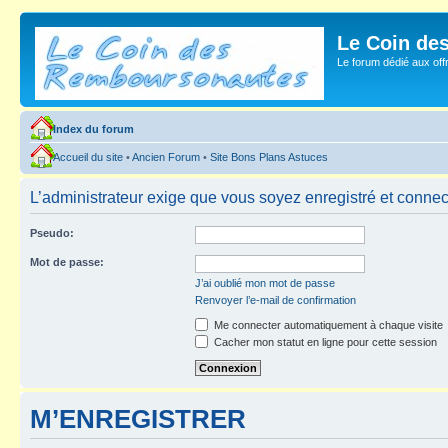
Le Coin de
Le forum dédié aux of
Index du forum
Accueil du site
•
Ancien Forum
•
Site Bons Plans Astuces
L’administrateur exige que vous soyez enregistré et connecté
Pseudo:
Mot de passe:
J’ai oublié mon mot de passe
Renvoyer l’e-mail de confirmation
Me connecter automatiquement à chaque visite
Cacher mon statut en ligne pour cette session
M’ENREGISTRER