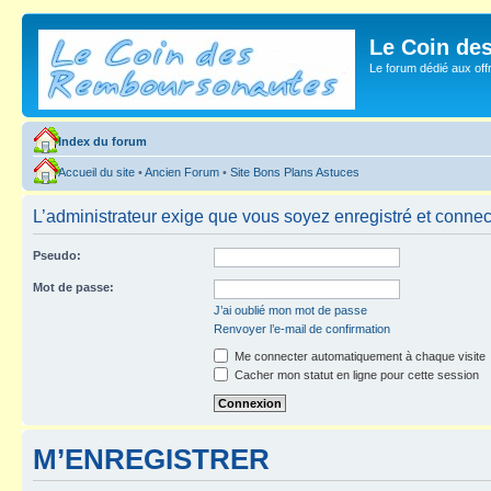
Le Coin de
Le forum dédié aux of
Index du forum
Accueil du site
•
Ancien Forum
•
Site Bons Plans Astuces
L’administrateur exige que vous soyez enregistré et connecté
Pseudo:
Mot de passe:
J’ai oublié mon mot de passe
Renvoyer l’e-mail de confirmation
Me connecter automatiquement à chaque visite
Cacher mon statut en ligne pour cette session
M’ENREGISTRER