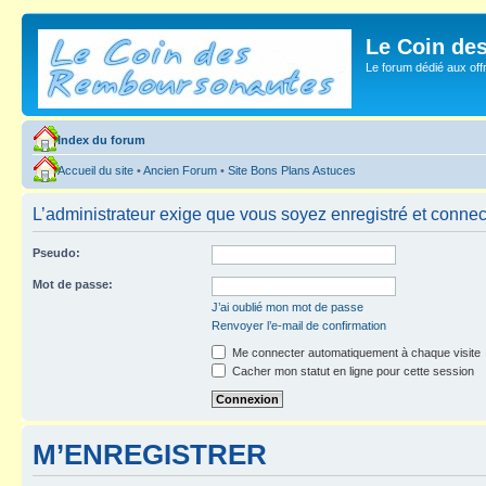
Le Coin de
Le forum dédié aux of
Index du forum
Accueil du site
•
Ancien Forum
•
Site Bons Plans Astuces
L’administrateur exige que vous soyez enregistré et connecté
Pseudo:
Mot de passe:
J’ai oublié mon mot de passe
Renvoyer l’e-mail de confirmation
Me connecter automatiquement à chaque visite
Cacher mon statut en ligne pour cette session
M’ENREGISTRER