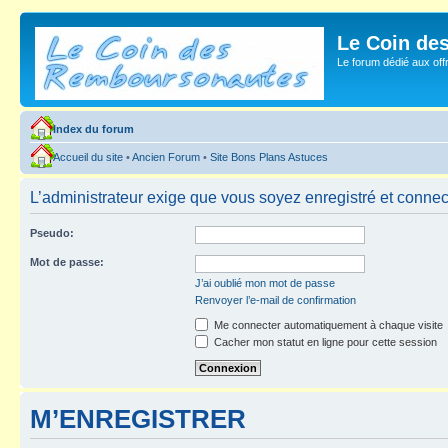
Le Coin de
Le forum dédié aux of
Index du forum
Accueil du site
•
Ancien Forum
•
Site Bons Plans Astuces
L’administrateur exige que vous soyez enregistré et connecté
Pseudo:
Mot de passe:
J’ai oublié mon mot de passe
Renvoyer l’e-mail de confirmation
Me connecter automatiquement à chaque visite
Cacher mon statut en ligne pour cette session
M’ENREGISTRER