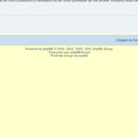
 de nos conditions d’utilisation et de notre politique de vie privée. Assurez-vous de
L’équipe du fo
Powered by
phpBB
© 2000, 2002, 2005, 2007 phpBB Group
Traduction par:
phpBB-fr.com
ProSmile design by
sub60