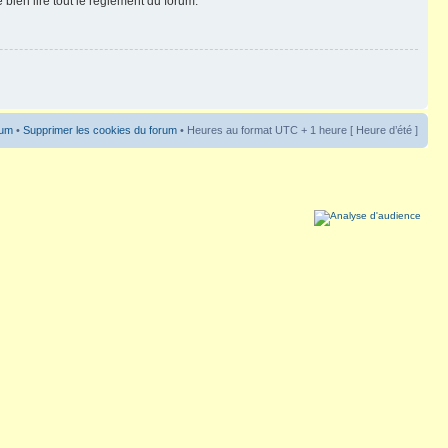
 bien lire tout le règlement du forum.
rum
•
Supprimer les cookies du forum
• Heures au format UTC + 1 heure [ Heure d’été ]