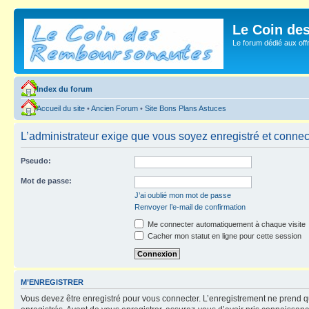
Le Coin de
Le forum dédié aux of
Index du forum
Accueil du site
•
Ancien Forum
•
Site Bons Plans Astuces
L’administrateur exige que vous soyez enregistré et connecté
Pseudo:
Mot de passe:
J’ai oublié mon mot de passe
Renvoyer l’e-mail de confirmation
Me connecter automatiquement à chaque visite
Cacher mon statut en ligne pour cette session
M’ENREGISTRER
Vous devez être enregistré pour vous connecter. L’enregistrement ne prend q