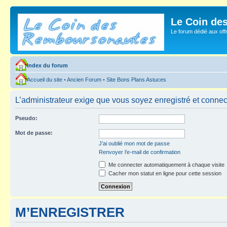
Le Coin de
Le forum dédié aux of
Index du forum
Accueil du site
•
Ancien Forum
•
Site Bons Plans Astuces
L’administrateur exige que vous soyez enregistré et connecté
Pseudo:
Mot de passe:
J’ai oublié mon mot de passe
Renvoyer l’e-mail de confirmation
Me connecter automatiquement à chaque visite
Cacher mon statut en ligne pour cette session
M’ENREGISTRER