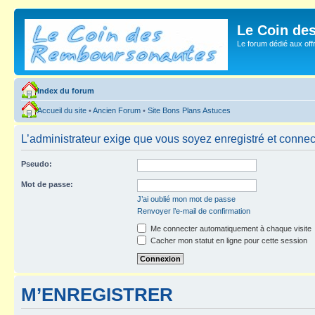
Le Coin de
Le forum dédié aux of
Index du forum
Accueil du site
•
Ancien Forum
•
Site Bons Plans Astuces
L’administrateur exige que vous soyez enregistré et connecté
Pseudo:
Mot de passe:
J’ai oublié mon mot de passe
Renvoyer l’e-mail de confirmation
Me connecter automatiquement à chaque visite
Cacher mon statut en ligne pour cette session
M’ENREGISTRER