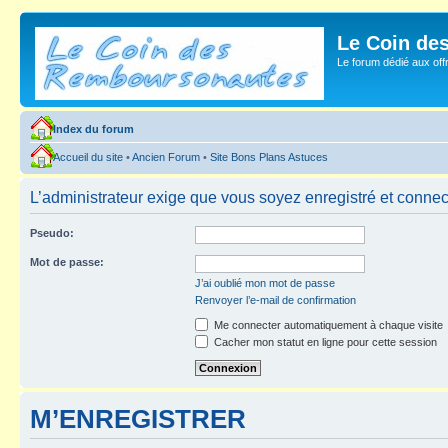
Le Coin de
Le forum dédié aux of
Index du forum
Accueil du site
•
Ancien Forum
•
Site Bons Plans Astuces
L’administrateur exige que vous soyez enregistré et connecté
Pseudo:
Mot de passe:
J’ai oublié mon mot de passe
Renvoyer l’e-mail de confirmation
Me connecter automatiquement à chaque visite
Cacher mon statut en ligne pour cette session
M’ENREGISTRER