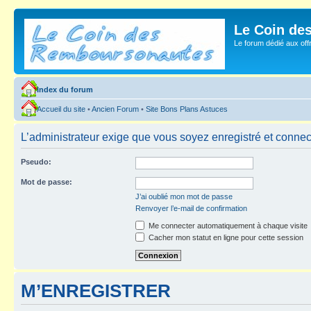
Le Coin de
Le forum dédié aux of
Index du forum
Accueil du site
•
Ancien Forum
•
Site Bons Plans Astuces
L’administrateur exige que vous soyez enregistré et connect
Pseudo:
Mot de passe:
J’ai oublié mon mot de passe
Renvoyer l’e-mail de confirmation
Me connecter automatiquement à chaque visite
Cacher mon statut en ligne pour cette session
M’ENREGISTRER