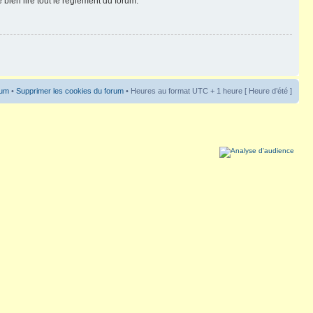
 bien lire tout le règlement du forum.
rum
•
Supprimer les cookies du forum
• Heures au format UTC + 1 heure [ Heure d’été ]