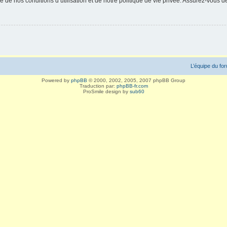
 de nos conditions d’utilisation et de notre politique de vie privée. Assurez-vous de
L’équipe du fo
Powered by
phpBB
© 2000, 2002, 2005, 2007 phpBB Group
Traduction par:
phpBB-fr.com
ProSmile design by
sub60