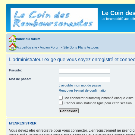
Le Coin de
Le forum dédié aux of
Index du forum
Accueil du site
•
Ancien Forum
•
Site Bons Plans Astuces
L’administrateur exige que vous soyez enregistré et connect
Pseudo:
Mot de passe:
J’ai oublié mon mot de passe
Renvoyer l’e-mail de confirmation
Me connecter automatiquement à chaque visite
Cacher mon statut en ligne pour cette session
M’ENREGISTRER
Vous devez être enregistré pour vous connecter. L’enregistrement ne prend q