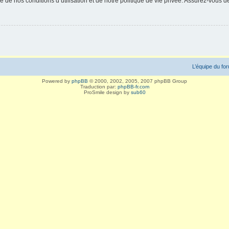
 de nos conditions d’utilisation et de notre politique de vie privée. Assurez-vous de
L’équipe du fo
Powered by
phpBB
© 2000, 2002, 2005, 2007 phpBB Group
Traduction par:
phpBB-fr.com
ProSmile design by
sub60