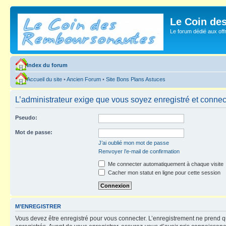
Le Coin de
Le forum dédié aux of
Index du forum
Accueil du site
•
Ancien Forum
•
Site Bons Plans Astuces
L’administrateur exige que vous soyez enregistré et connect
Pseudo:
Mot de passe:
J’ai oublié mon mot de passe
Renvoyer l’e-mail de confirmation
Me connecter automatiquement à chaque visite
Cacher mon statut en ligne pour cette session
M’ENREGISTRER
Vous devez être enregistré pour vous connecter. L’enregistrement ne prend q