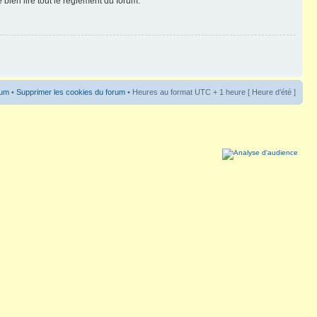
 bien lire tout le règlement du forum.
rum
•
Supprimer les cookies du forum
• Heures au format UTC + 1 heure [ Heure d’été ]