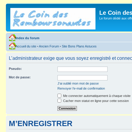
Le Coin de
Le forum dédié aux of
Index du forum
Accueil du site
•
Ancien Forum
•
Site Bons Plans Astuces
L’administrateur exige que vous soyez enregistré et connect
Pseudo:
Mot de passe:
J’ai oublié mon mot de passe
Renvoyer l’e-mail de confirmation
Me connecter automatiquement à chaque visite
Cacher mon statut en ligne pour cette session
M’ENREGISTRER