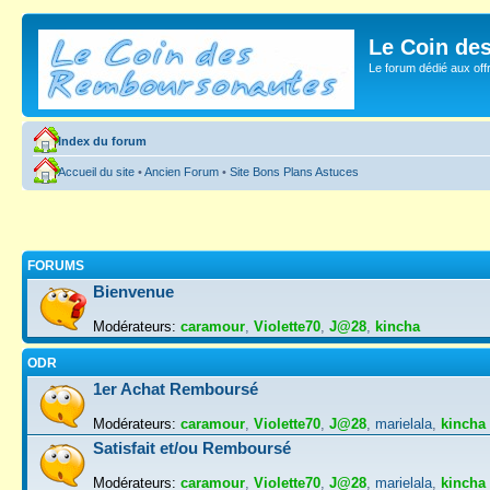
Le Coin de
Le forum dédié aux of
Index du forum
Accueil du site
•
Ancien Forum
•
Site Bons Plans Astuces
FORUMS
Bienvenue
Modérateurs:
caramour
,
Violette70
,
J@28
,
kincha
ODR
1er Achat Remboursé
Modérateurs:
caramour
,
Violette70
,
J@28
,
marielala
,
kincha
Satisfait et/ou Remboursé
Modérateurs:
caramour
,
Violette70
,
J@28
,
marielala
,
kincha