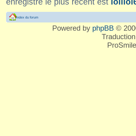
enregistré le plus récent est
lolilol
Index du forum
Powered by
phpBB
© 2000
Traduction
ProSmile