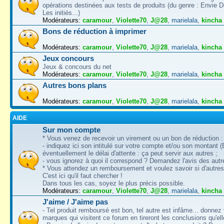
opérations destinées aux tests de produits (du genre : Envie 
Les initiés...)
Modérateurs:
caramour
,
Violette70
,
J@28
,
marielala
,
kincha
Bons de réduction à imprimer
Modérateurs:
caramour
,
Violette70
,
J@28
,
marielala
,
kincha
Jeux concours
Jeux & concours du net
Modérateurs:
caramour
,
Violette70
,
J@28
,
marielala
,
kincha
Autres bons plans
Modérateurs:
caramour
,
Violette70
,
J@28
,
marielala
,
kincha
AIDE
Sur mon compte
* Vous venez de recevoir un virement ou un bon de réduction :
- indiquez ici son intitulé sur votre compte et/ou son montant (
éventuellement le délai d'attente : ça peut servir aux autres ;
- vous ignorez à quoi il correspond ? Demandez l'avis des autr
* Vous attendez un remboursement et voulez savoir si d'autres 
C'est ici qu'il faut chercher !
Dans tous les cas, soyez le plus précis possible.
Modérateurs:
caramour
,
Violette70
,
J@28
,
marielala
,
kincha
J'aime / J'aime pas
- Tel produit remboursé est bon, tel autre est infâme... donnez 
marques qui visitent ce forum en tireront les conclusions qu'ell