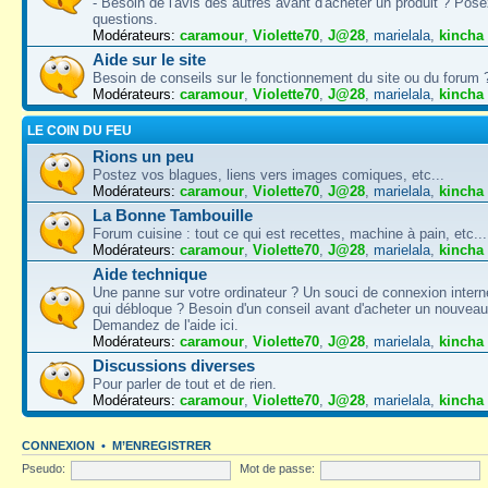
- Besoin de l'avis des autres avant d'acheter un produit ? Pose
questions.
Modérateurs:
caramour
,
Violette70
,
J@28
,
marielala
,
kincha
Aide sur le site
Besoin de conseils sur le fonctionnement du site ou du forum ? 
Modérateurs:
caramour
,
Violette70
,
J@28
,
marielala
,
kincha
LE COIN DU FEU
Rions un peu
Postez vos blagues, liens vers images comiques, etc...
Modérateurs:
caramour
,
Violette70
,
J@28
,
marielala
,
kincha
La Bonne Tambouille
Forum cuisine : tout ce qui est recettes, machine à pain, etc...
Modérateurs:
caramour
,
Violette70
,
J@28
,
marielala
,
kincha
Aide technique
Une panne sur votre ordinateur ? Un souci de connexion intern
qui débloque ? Besoin d'un conseil avant d'acheter un nouveau
Demandez de l'aide ici.
Modérateurs:
caramour
,
Violette70
,
J@28
,
marielala
,
kincha
Discussions diverses
Pour parler de tout et de rien.
Modérateurs:
caramour
,
Violette70
,
J@28
,
marielala
,
kincha
CONNEXION
•
M’ENREGISTRER
Pseudo:
Mot de passe: