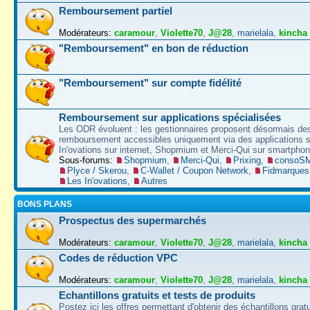
Remboursement partiel
Modérateurs:
caramour
,
Violette70
,
J@28
,
marielala
,
kincha
"Remboursement" en bon de réduction
"Remboursement" sur compte fidélité
Remboursement sur applications spécialisées
Les ODR évoluent : les gestionnaires proposent désormais des
remboursement accessibles uniquement via des applications s
In'ovations sur internet, Shopmium et Merci-Qui sur smartphon
Sous-forums:
Shopmium
,
Merci-Qui
,
Prixing
,
consoS
Plyce / Skerou
,
C-Wallet / Coupon Network
,
Fidmarques
Les In'ovations
,
Autres
BONS PLANS
Prospectus des supermarchés
Modérateurs:
caramour
,
Violette70
,
J@28
,
marielala
,
kincha
Codes de réduction VPC
Modérateurs:
caramour
,
Violette70
,
J@28
,
marielala
,
kincha
Echantillons gratuits et tests de produits
Postez ici les offres permettant d'obtenir des échantillons gratu