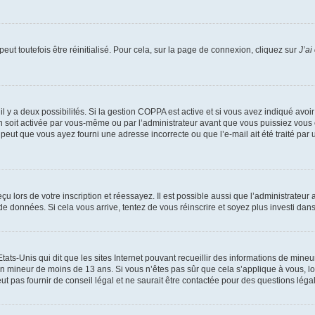
ut toutefois être réinitialisé. Pour cela, sur la page de connexion, cliquez sur
J’ai
, il y a deux possibilités. Si la gestion COPPA est active et si vous avez indiqué avoi
n soit activée par vous-même ou par l’administrateur avant que vous puissiez vous c
 peut que vous ayez fourni une adresse incorrecte ou que l’e-mail ait été traité par u
u lors de votre inscription et réessayez. Il est possible aussi que l’administrateur 
 de données. Si cela vous arrive, tentez de vous réinscrire et soyez plus investi dans
tats-Unis qui dit que les sites Internet pouvant recueillir des informations de mi
r un mineur de moins de 13 ans. Si vous n’êtes pas sûr que cela s’applique à vous, l
 pas fournir de conseil légal et ne saurait être contactée pour des questions légal