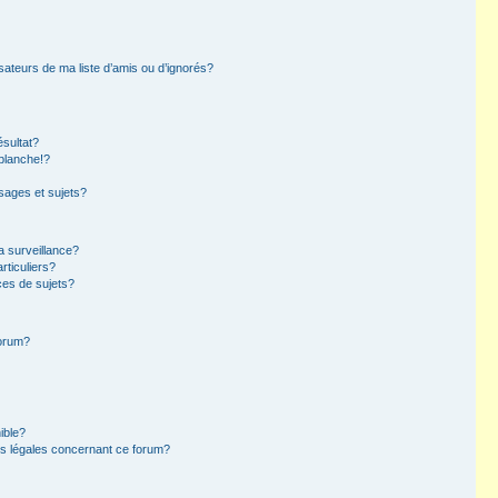
sateurs de ma liste d’amis ou d’ignorés?
sultat?
blanche!?
ages et sujets?
la surveillance?
rticuliers?
es de sujets?
forum?
ible?
ns légales concernant ce forum?