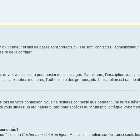
utilisateur et mot de passe sont corrects. S’ils le sont, contactez l’administrateur 
saire de la corriger.
s devez vous inscrire pour poster des messages. Par ailleurs, l’inscription vous p
mails aux autres membres, l’adhésion à des groupes, etc. L’inscription est rapide e
te
lors de votre connexion, vous ne resterez connecté que pendant une durée déterm
vous utilisez un ordinateur public pour accéder au forum (bibliothèque, cybercafé, u
connectés?
rum”, l’option
Cacher mon statut en ligne
. Mettez cette option sur
Oui
ainsi seuls le