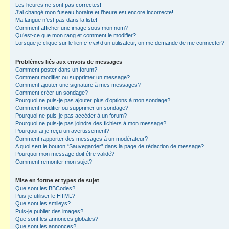
Les heures ne sont pas correctes!
J’ai changé mon fuseau horaire et l’heure est encore incorrecte!
Ma langue n’est pas dans la liste!
Comment afficher une image sous mon nom?
Qu’est-ce que mon rang et comment le modifier?
Lorsque je clique sur le lien
e-mail
d’un utilisateur, on me demande de me connecter?
Problèmes liés aux envois de messages
Comment poster dans un forum?
Comment modifier ou supprimer un message?
Comment ajouter une signature à mes messages?
Comment créer un sondage?
Pourquoi ne puis-je pas ajouter plus d’options à mon sondage?
Comment modifier ou supprimer un sondage?
Pourquoi ne puis-je pas accéder à un forum?
Pourquoi ne puis-je pas joindre des fichiers à mon message?
Pourquoi ai-je reçu un avertissement?
Comment rapporter des messages à un modérateur?
A quoi sert le bouton “Sauvegarder” dans la page de rédaction de message?
Pourquoi mon message doit être validé?
Comment remonter mon sujet?
Mise en forme et types de sujet
Que sont les BBCodes?
Puis-je utiliser le HTML?
Que sont les smileys?
Puis-je publier des images?
Que sont les annonces globales?
Que sont les annonces?