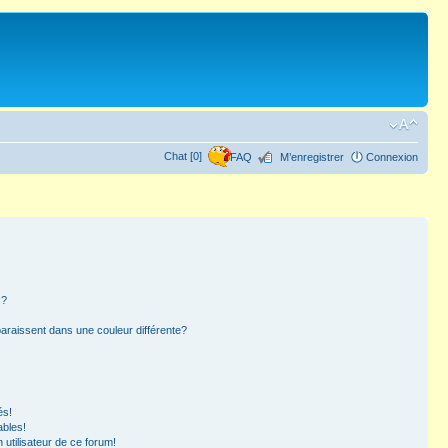
Chat [0]
FAQ
M’enregistrer
Connexion
s?
paraissent dans une couleur différente?
és!
ables!
n utilisateur de ce forum!