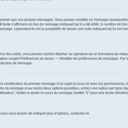
pprimer que vos propres messages. Vous pouvez modifier un message (quelquefois d
xte s’affichera en bas du message indiquant qu’il a été édité, le nombre de fois qu’
ssage, cependant ils ont la possibilité de laisser une note indiquant qu’ils ont mo
 Une fois créée, vous pouvez cocher
Attacher sa signature
sur le formulaire de réda
ateur (onglet
Préférences du forum --> Modifier les préférences de message
). Par 
rédaction de message.
u la modification du premier message d’un sujet (si vous en avez les permissions), c
titre du sondage et au moins deux options possibles, entrez une option par ligne
tilisateur”, limiter la durée en jours du sondage (mettre “0” pour une durée illimitée)
vous avez besoin de indiquer plus d’options, contactez-le.