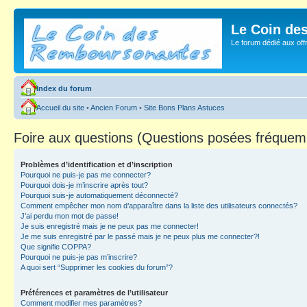
Le Coin de
Le forum dédié aux of
Index du forum
Accueil du site
•
Ancien Forum
•
Site Bons Plans Astuces
Foire aux questions (Questions posées fréque
Problèmes d’identification et d’inscription
Pourquoi ne puis-je pas me connecter?
Pourquoi dois-je m’inscrire après tout?
Pourquoi suis-je automatiquement déconnecté?
Comment empêcher mon nom d’apparaître dans la liste des utilisateurs connectés?
J’ai perdu mon mot de passe!
Je suis enregistré mais je ne peux pas me connecter!
Je me suis enregistré par le passé mais je ne peux plus me connecter?!
Que signifie COPPA?
Pourquoi ne puis-je pas m’inscrire?
A quoi sert “Supprimer les cookies du forum”?
Préférences et paramètres de l’utilisateur
Comment modifier mes paramètres?