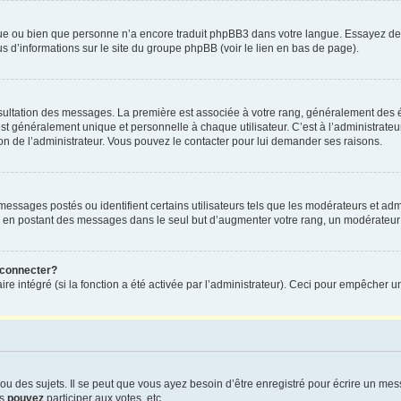
ngue ou bien que personne n’a encore traduit phpBB3 dans votre langue. Essayez de d
us d’informations sur le site du groupe phpBB (voir le lien en bas de page).
nsultation des messages. La première est associée à votre rang, généralement des é
généralement unique et personnelle à chaque utilisateur. C’est à l’administrateur d
sion de l’administrateur. Vous pouvez le contacter pour lui demander ses raisons.
essages postés ou identifient certains utilisateurs tels que les modérateurs et admi
ums en postant des messages dans le seul but d’augmenter votre rang, un modérateu
 connecter?
ire intégré (si la fonction a été activée par l’administrateur). Ceci pour empêcher un
 des sujets. Il se peut que vous ayez besoin d’être enregistré pour écrire un mes
us
pouvez
participer aux votes, etc.