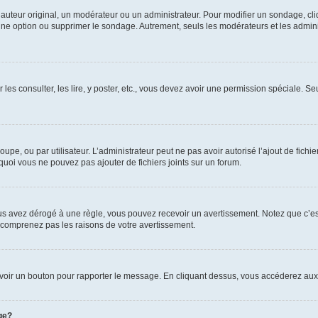
uteur original, un modérateur ou un administrateur. Pour modifier un sondage, cl
 une option ou supprimer le sondage. Autrement, seuls les modérateurs et les admin
 les consulter, les lire, y poster, etc., vous devez avoir une permission spéciale. 
roupe, ou par utilisateur. L’administrateur peut ne pas avoir autorisé l’ajout de fich
uoi vous ne pouvez pas ajouter de fichiers joints sur un forum.
s avez dérogé à une règle, vous pouvez recevoir un avertissement. Notez que c’est
e comprenez pas les raisons de votre avertissement.
ez voir un bouton pour rapporter le message. En cliquant dessus, vous accéderez aux
ge?