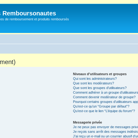
s Remboursonautes
fres de remboursement et produits remboursés
mment)
Niveaux d’utilisateurs et groupes
Qui sont les administrateurs?
Que sont les modérateurs?
Que sont les groupes d’utilisateurs?
Comment adhérer à un groupe d’utilisateur
Comment devenir modérateur de groupe?
Pourquoi certains groupes d’utilisateurs ap
Qu’est-ce qu’un “Groupe par défaut”?
Qu’est-ce que le lien “L’équipe du forum”?
Messagerie privée
Je ne peux pas envoyer de messages priv
Je reçois sans arrêt des messages indésir
J’ai reçu un e-mail ou un courrier abusif d’u